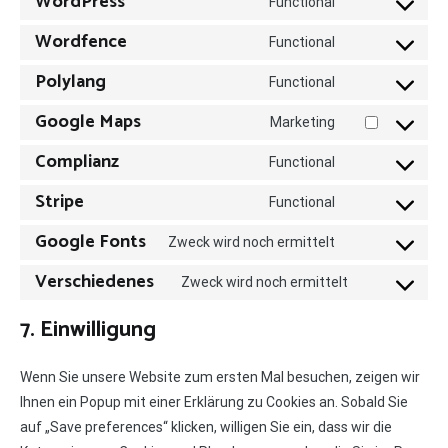
WordPress
Functional
Consent
Wordfence
to
Functional
Consent
service
Polylang
to
Functional
wordpress
Consent
service
Google Maps
to
Marketing
wordfence
Consent
service
Complianz
to
Functional
polylang
Consent
service
Stripe
to
Functional
google-
Consent
service
maps
Google Fonts
to
Zweck wird noch ermittelt
complianz
Consent
service
Verschiedenes
to
Zweck wird noch ermittelt
stripe
Consent
service
to
7. Einwilligung
google-
service
fonts
verschiedene
Wenn Sie unsere Website zum ersten Mal besuchen, zeigen wir
Ihnen ein Popup mit einer Erklärung zu Cookies an. Sobald Sie
auf „Save preferences“ klicken, willigen Sie ein, dass wir die